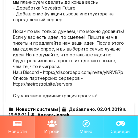
мы планируем сделать до конца весны:
- Доработка Novostroi Future
- Добавление функции вызова инструктора на
определённый сервер
Пока-что мы только думаем, что можно добавить!
Если у вас есть идея, то смелее!!! Пишите нам в
тикеты и предлагайте нам ваши идеи. После этого
мы сделаем опрос, и вы выберите самые лучшие
идеи. Но не думайте, что остальные идеи не
будут реализованы, просто их сделают позже,
чем те, что выйграли.
Наш Discord - https://discordapp.com/invite/yNRVB7p
Список партнёрских серверов -
https://metrostroi.site/servers
С уважением администрация проекта!
Новости системы
|
Добавлено: 02.04.2019 в
19:56:31 |
Автор:
Joorek
Новости
Игроки
Меню
Серверы
Комментарии